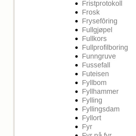
Fristprotokoll
Frosk
Frysefôring
Fullgjøpel
Fullkors
Fullprofilboring
Funngruve
Fussefall
Futeisen
Fyllbom
Fyllhammer
Fylling
Fyllingsdam
Fyllort
Fyr
Fyr på fyr