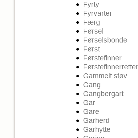
Fyrty
Fyrvarter
Færg
Førsel
Førselsbonde
Først
Førstefinner
Førstefinnerrette
Gammelt støv
Gang
Gangbergart
Gar
Gare
Garherd
Garhytte