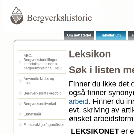
Om nettstedet
Tabellarium
T
Leksikon
ABC.
Bergverksfortellinger.
Introduksjon til norsk
Søk i listen 
bergverkshistorie. Del 2.
Anvendte kilder og
Finner du ikke det
litteratur
også finner synony
Bergverksdrift i Vestfold
. Finner du i
arbeid
Bergverksnettverket
evt. skriving av art
Enhetsmål
ønsket arbeidsform 
Flerspråklige fagordlister
LEKSIKONET
er 