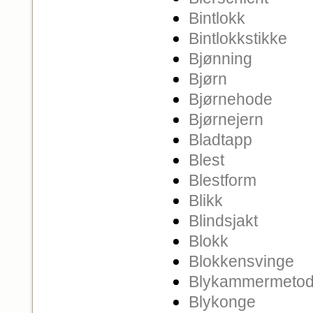
Bintlokk
Bintlokkstikke
Bjønning
Bjørn
Bjørnehode
Bjørnejern
Bladtapp
Blest
Blestform
Blikk
Blindsjakt
Blokk
Blokkensvinge
Blykammermeto
Blykonge