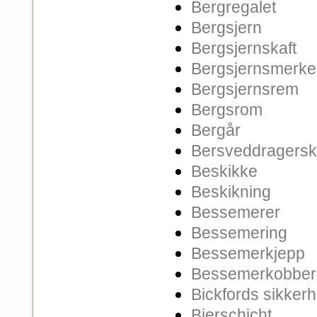
Bergregalet
Bergsjern
Bergsjernskaft
Bergsjernsmerke
Bergsjernsrem
Bergsrom
Bergår
Bersveddragers
Beskikke
Beskikning
Bessemerer
Bessemering
Bessemerkjepp
Bessemerkobber
Bickfords sikkerh
Bierschicht