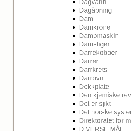
Dagvann
Dagåpning
Dam
Damkrone
Dampmaskin
Damstiger
Darrekobber
Darrer
Darrkrets
Darrovn
Dekkplate
Den kjemiske rev
Det er sjikt
Det norske syst
Direktoratet for 
DIVERSE MÅL