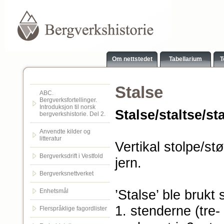
Om nettstedet
Tabellarium
T
Stalse
ABC.
Bergverksfortellinger.
Introduksjon til norsk
Stalse/staltse/st
bergverkshistorie. Del 2.
Anvendte kilder og
litteratur
Vertikal stolpe/stø
Bergverksdrift i Vestfold
jern.
Bergverksnettverket
’Stalse’ ble brukt
Enhetsmål
1. stenderne (tre
Flerspråklige fagordlister