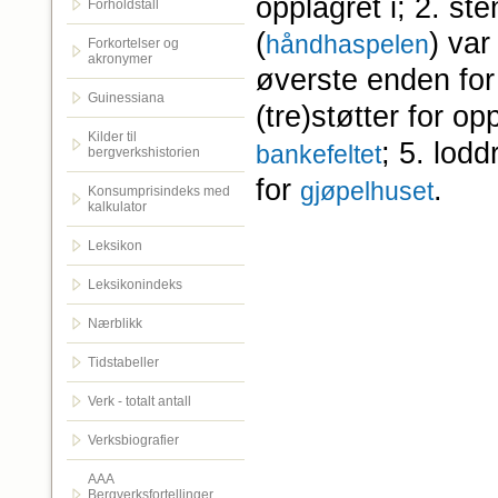
opplagret i; 2. s
Forholdstall
(
) var
håndhaspelen
Forkortelser og
akronymer
øverste enden for
Guinessiana
(tre)støtter for o
Kilder til
; 5. lodd
bankefeltet
bergverkshistorien
for
.
gjøpelhuset
Konsumprisindeks med
kalkulator
Leksikon
Leksikonindeks
Nærblikk
Tidstabeller
Verk - totalt antall
Verksbiografier
AAA
Bergverksfortellinger.