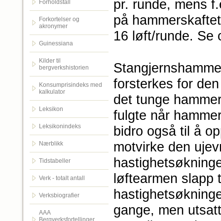
pr. runde, mens f.
Forholdstall
på hammerskaftet 
Forkortelser og
akronymer
16 løft/runde. Se
Guinessiana
Kilder til
Stangjernshammer
bergverkshistorien
forsterkes for den
Konsumprisindeks med
kalkulator
det tunge hammer
Leksikon
fulgte når hammer
Leksikonindeks
bidro også til å o
motvirke den ujev
Nærblikk
hastighetsøkningen
Tidstabeller
løftearmen slapp 
Verk - totalt antall
hastighetsøkningen
Verksbiografier
gange, men utsatt
AAA
Bergverksfortellinger.