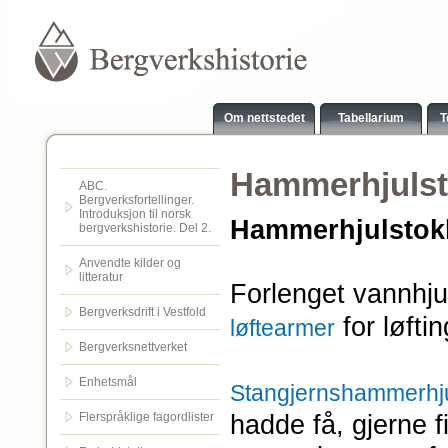
Om nettstedet
Tabellarium
T
Hammerhjuls
ABC.
Bergverksfortellinger.
Introduksjon til norsk
Hammerhjulstok
bergverkshistorie. Del 2.
Anvendte kilder og
litteratur
Forlenget vannhju
Bergverksdrift i Vestfold
for løft
løftearmer
Bergverksnettverket
Enhetsmål
Stangjernshammerhju
hadde få, gjerne fi
Flerspråklige fagordlister