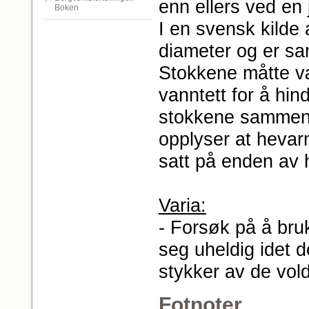
enn ellers ved en 
Boken
I en svensk kilde 
diameter og er sa
Stokkene måtte v
vanntett for å hin
stokkene sammen, 
opplyser at hevar
satt på enden av 
Varia:
- Forsøk på å bru
seg uheldig idet de
stykker av de vo
Fotnoter