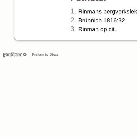
1.
Rinmans bergverkslek
2.
Brünnich 1816:32.
3.
Rinman op.cit..
Preform by Dbate