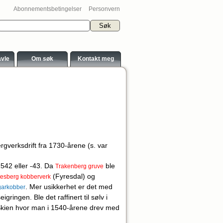
Abonnementsbetingelser
Personvern
avle
Om søk
Kontakt meg
verksdrift fra 1730-årene (s. var
1542 eller -43. Da
ble
Trakenberg gruve
(Fyresdal) og
esberg kobberverk
. Mer usikkerhet er det med
garkobber
igringen. Ble det raffinert til sølv i
ed Skien hvor man i 1540-årene drev med