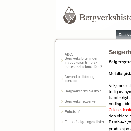
Om net
Seigerh
ABC.
Bergverksfortellinger.
Seigerhytt
Introduksjon til norsk
bergverkshistorie. Del 2.
Metallurgisk
Anvendte kilder og
litteratur
Vi kjenner t
trolig av ny
Bergverksdrift i Vestfold
Bamblehytta
Bergverksnettverket
nedlagt, ble
Guldnes kobb
Enhetsmål
den videre 
Bamble-hytta
Flerspråklige fagordlister
produksjon