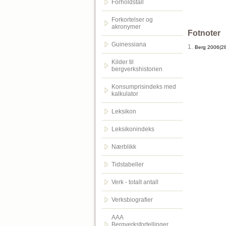
Forholdstall
Forkortelser og
akronymer
Fotnoter
Guinessiana
1.
Berg 2006(28
Kilder til
bergverkshistorien
Konsumprisindeks med
kalkulator
Leksikon
Leksikonindeks
Nærblikk
Tidstabeller
Verk - totalt antall
Verksbiografier
AAA
Bergverksfortellinger.