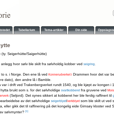
tstedet
Tabellarium
Tema-artikler
Din side
Oppslagst
ytte
e
(ty. Seigerhütte/Saigerhütte)
 anlegg hvor sølv ble skilt fra sølvholdig kobber ved
.
seigring
il to s. i Norge. Den ene lå ved
Drammen hvor det var berg
Konnerudverket i
ere dato), den andre lå i Bamble.
 var i drift ved Trakenbergverket rundt 1540, og ble kjøpt av kongen i 
 hytta brukt som s. for det sølvholdige
fra gruvene ved
svartkobberet
Mois
(Seljord). Det synes sikkert at kobberet her ble ferdig raffinert til
erverk
bearbeidelse av det sølvholdige
/
som ble skilt ut ved se
seigerblyet
verkblyet
, eller gikk det til raffinering på det kongelig eide Gimsøy kloster v
[1]
 av sølvmynter?