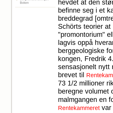
hevdet at den stør
Boken
befinne seg i et k
breddegrad [omtren
Schörts teorier at
"promontorium" el
lagvis oppå hvera
berggeologiske for
kongen, Fredrik 4.
sensasjonelt nytt 
brevet til
Rentekam
73 1/2 millioner r
beregne volumet
malmgangen en fo
var 
Rentekammeret