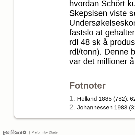
hvordan Schört ku
Skepsisen viste s
Undersøkelseskom
fastslo at gehalte
rdl 48 sk å produs
rdl/tonn). Denne b
var det millioner 
Fotnoter
1.
Helland 1885 (782): 6
2.
Johannessen 1983 (31
Preform by Dbate