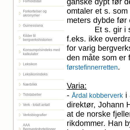
ganske dypt før de
Forholdstall
omtaler et s. som
Forkortelser og
akronymer
meters dybde før 
Guinessiana
Et s. gir i seg s
Kilder til
f.eks. ikke overd
bergverkshistorien
for varig bergverks
Konsumprisindeks med
kalkulator
den måte som er f
Leksikon
.
førstefinnerretten
Leksikonindeks
Varia:
Nærblikk
-
i 
Årdal kobberverk
Tidstabeller
direktør, Johann 
Verk - totalt antall
at de norske fjell
Verksbiografier
rikdommer. Han b
AAA
Bergverksfortellinger.