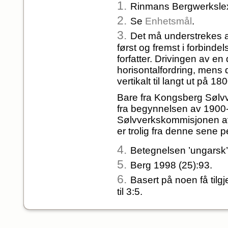
1.
Rinmans Bergwerkslex
2.
Se
Enhetsmål
.
3.
Det må understrekes a
først og fremst i forbindel
forfatter. Drivingen av e
horisontalfordring, mens d
vertikalt til langt ut på 180
Bare fra Kongsberg Sølvve
fra begynnelsen av 1900-ta
Sølvverkskommisjonen av
er trolig fra denne sene 
4.
Betegnelsen ’ungarsk’ 
5.
Berg 1998 (25):93.
6.
Basert på noen få tilg
til 3:5.