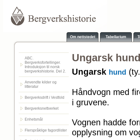
Om nettstedet
Tabellarium
T
Ungarsk hun
ABC.
Bergverksfortellinger.
Introduksjon til norsk
Ungarsk
(ty
hund
bergverkshistorie. Del 2.
Anvendte kilder og
litteratur
Håndvogn med fire
Bergverksdrift i Vestfold
i gruvene.
Bergverksnettverket
Enhetsmål
Vognen hadde for
opplysning om vog
Flerspråklige fagordlister