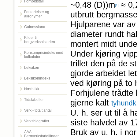
Forholdstall
~0,48 (D))m
≈ 0,
[1]
Forkortelser og
utbrutt bergmasse 
akronymer
Hjulparene var av 
Guinessiana
diameter rundt ha
Kilder til
montert midt und
bergverkshistorien
Under kjøring vipp
Konsumprisindeks med
kalkulator
trillet den på de 
Leksikon
gjorde arbeidet le
Leksikonindeks
ved kjøring på to 
Nærblikk
Forhjulene trådte
Tidstabeller
gjerne kalt
tyhundk
U. h. ser ut til å
Verk - totalt antall
siste halvdel av 17
Verksbiografier
Bruk av u. h. i no
AAA
Bergverksfortellinger.