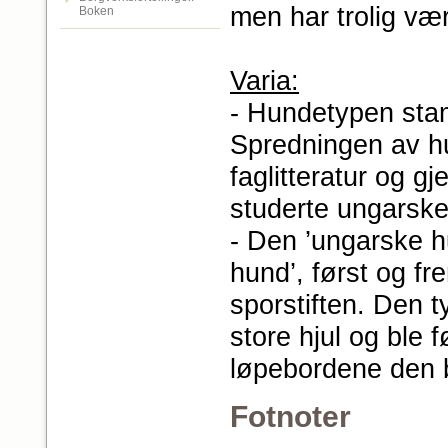
men har trolig væ
Boken
Varia:
- Hundetypen stam
Spredningen av h
faglitteratur og 
studerte ungarske
- Den ’ungarske hu
hund’, først og fr
sporstiften. Den 
store hjul og ble 
løpebordene den bl
Fotnoter