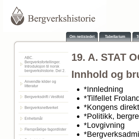
Om nettstedet
Tabellarium
T
19. A. STAT 
ABC.
Bergverksfortellinger.
Introduksjon til norsk
bergverkshistorie. Del 2.
Innhold og br
Anvendte kilder og
litteratur
*Innledning
*Tilfellet Frolan
Bergverksdrift i Vestfold
*Kongens direk
Bergverksnettverket
*Politikk, bergr
Enhetsmål
*Lovgivning
Flerspråklige fagordlister
*Bergverksadmin