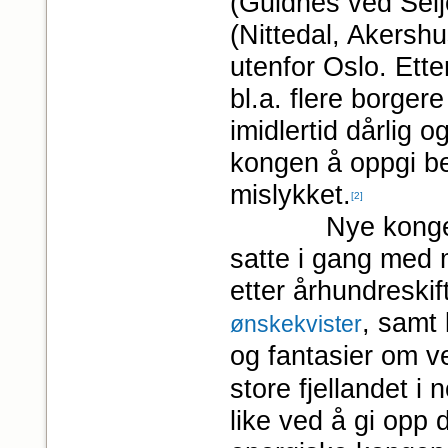
(Guldnes ved Selj
(Nittedal, Akers
utenfor Oslo. Ett
bl.a. flere borger
imidlertid dårlig 
kongen å oppgi be
mislykket.
[2]
Nye kongelige in
satte i gang med m
etter århundreski
, samt 
ønskekvister
og fantasier om 
store fjellandet i 
like ved å gi opp