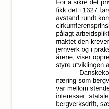
For å sikre det p
fikk det i 1627 før
avstand rundt ko
cirkumferensprins
pålagt arbeidspli
maktet den kreve
jernverk og i prak
årene, viser oppre
styre utviklingen 
Danskekongenes
næring som bergve
var mellom stende
interessert statsl
bergverksdrift, sæ