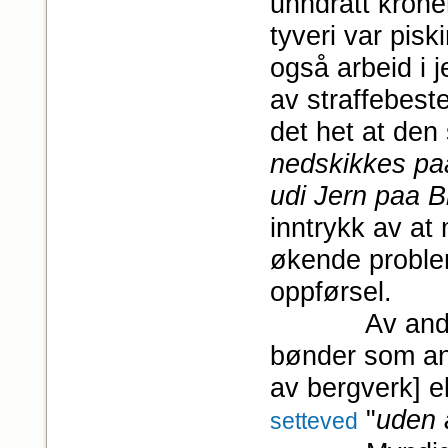
unndratt krone
tyveri var pisk
også arbeid i j
av straffebest
det het at den
nedskikkes paa
udi Jern paa B
inntrykk av at
økende problem
oppførsel.
Av andre st
bønder som ant
av bergverk] el
"
uden a
setteved