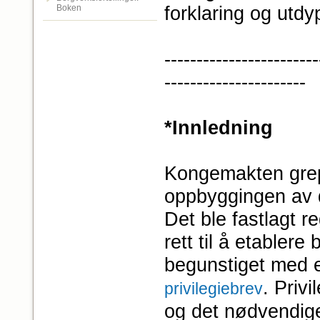
Boken
forklaring og utdy
------------------------
------------------
*Innledning
Kongemakten grep 
oppbyggingen av 
Det ble fastlagt r
rett til å etabler
begunstiget med e
. Priv
privilegiebrev
og det nødvendige 