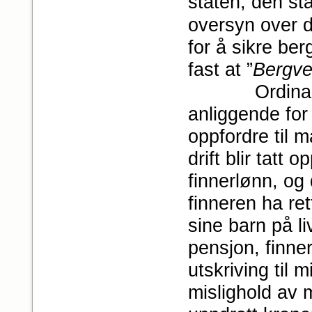
staten, den st
oversyn over d
for å sikre ber
fast at ”
Bergve
Ordinansen vi
anliggende fo
oppfordre til ma
drift blir tatt
finnerlønn, og
finneren ha ret
sine barn på li
pensjon, finne
utskriving til m
mislighold av 