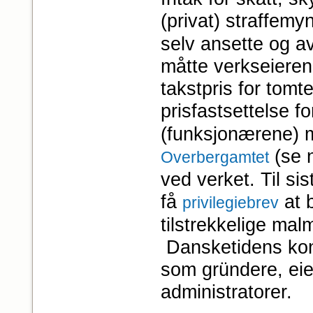
(privat) straffemy
selv ansette og av
måtte verkseieren f
takstpris for tom
prisfastsettelse f
(funksjonærene) m
(se n
Overbergamtet
ved verket. Til si
få
at 
pri­vilegiebrev
tilstrekkelige malm
Dansketidens kong
som gründere, eier
administratorer.