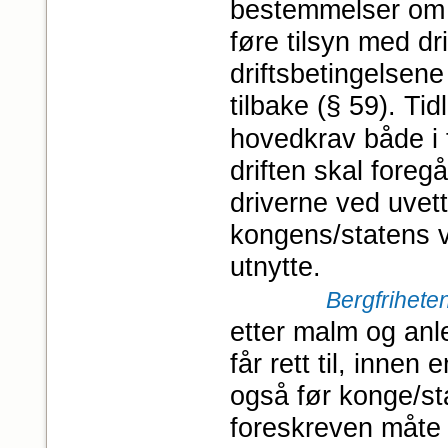
bestemmelser om a
føre tilsyn med dr
driftsbetingelsene 
tilbake (§ 59). Tid
hovedkrav både i 
driften skal foregå
driverne ved uvett
kongens/statens veg
utnytte.
Bergfrihete
etter malm og anl
får rett til, innen
også før konge/sta
foreskreven måte o