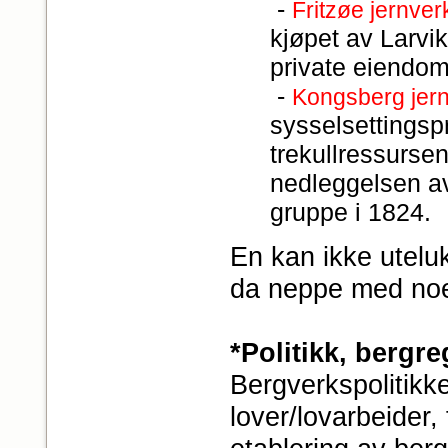
-
Fritzøe jernver
kjøpet av Larvi
private eiendom.
-
Kongsberg jer
sysselsettingspr
trekullressursen
nedleggelsen av 
gruppe i 1824.
En kan ikke utelu
da neppe med noe
*Politikk, bergre
Bergverkspolitikk
lover/lovarbeider,