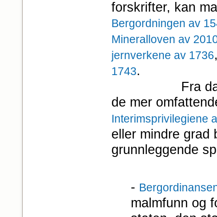
forskrifter, kan m
Bergordningen av 1
Mineralloven av 201
jernverkene av 1736
.
1743
Fra dansketide
de mer omfattende
Interimsprivilegiene 
eller mindre grad
grunnleggende spil
‑
Bergordinanse
malmfunn og f