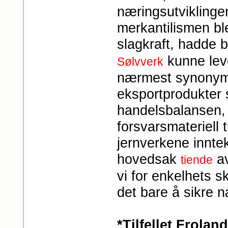
næringsutviklinge
merkantilismen ble
slagkraft, hadde
kunne lev
Sølvverk
nærmest synonymt
eksportprodukter 
handelsbalansen, 
forsvarsmateriell 
jernverkene inntekt
hovedsak
av
tiende
vi for enkelhets s
det bare å sikre 
*Tilfellet Frolan