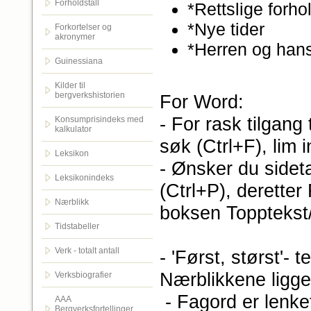
Forholdstall
*Rettslige forho
*Nye tider
Forkortelser og
akronymer
*Herren og hans
Guinessiana
Kilder til
bergverkshistorien
For Word:
- For rask tilgang 
Konsumprisindeks med
kalkulator
søk (Ctrl+F), lim i
Leksikon
- Ønsker du sideta
Leksikonindeks
(Ctrl+P), deretter 
Nærblikk
boksen Topptekst
Tidstabeller
Verk - totalt antall
- 'Først, størst'-
Nærblikkene ligge
Verksbiografier
- Fagord er lenke
AAA
Bergverksfortellinger.