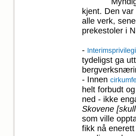
Myndigheten
kjent. Den var
alle verk, sene
prekestoler i 
-
Interimsprivile
tydeligst ga ut
bergverksnæri
- Innen
cirkumf
helt forbudt o
ned - ikke en
Skovene [skulle
som ville oppta
fikk nå enerett