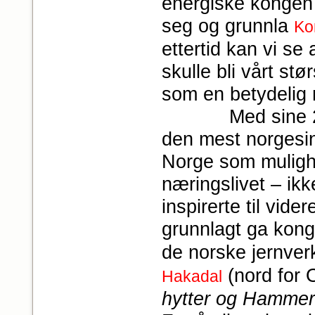
energiske kongen 
seg og grunnla
Ko
ettertid kan vi se
skulle bli vårt st
som en betydelig n
Med sine 25 nor
den mest norgesi
Norge som mulighe
næringslivet – ik
inspirerte til vid
grunnlagt ga kong
de norske jernver
(nord for O
Hakadal
hytter og Hammere