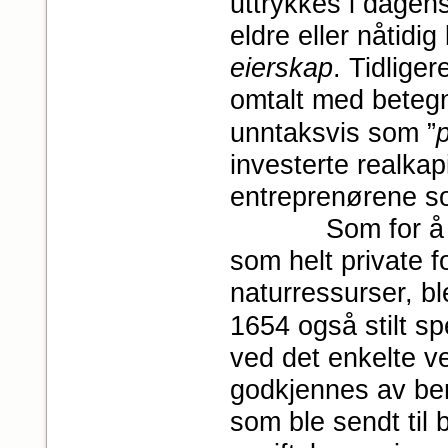
uttrykkes i dagens
eldre eller nåtidi
eierskap
. Tidlige
omtalt med beteg
unntaksvis som ”
investerte realkap
entreprenørene s
Som for å under
som helt private f
naturressurser, bl
1654 også stilt sp
ved det enkelte ve
godkjennes av ber
som ble sendt til 