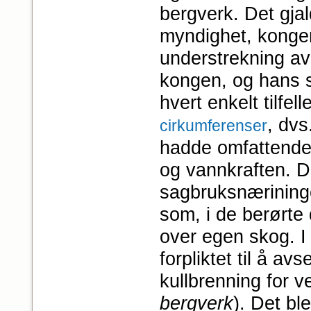
bergverk. Det gjal
myndighet, konge
understrekning av
kongen, og hans suv
hvert enkelt tilfel
, dvs
cirkumferenser
hadde omfattende r
og vannkraften. D
sagbruksnærining
som, i de berørte d
over egen skog. I
forpliktet til å av
kullbrenning for 
bergverk
). Det bl