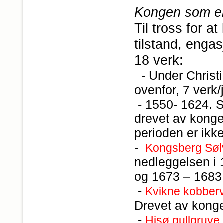
Kongen som ei
Til tross for a
tilstand, engas
18 verk:
- Under Christia
ovenfor, 7 verk/
- 1550- 1624. Sm
drevet av konge
perioden er ikke
-
Kongsberg Søl
nedleggelsen i
og 1673 – 1683
-
Kvikne kobber
Drevet av kongen
-
Hisø gullgruve