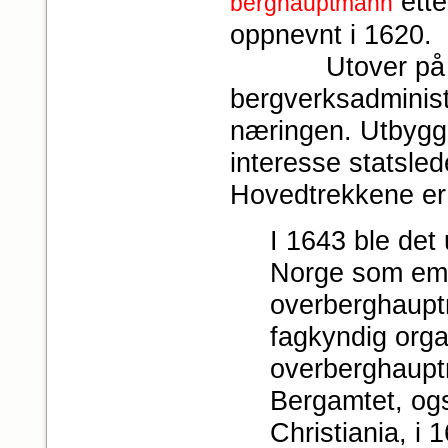
ette
berghauptmann
oppnevnt i 1620.
Utover på 160
bergverksadminist
næringen. Utbygg
interesse statsled
Hovedtrekkene er
I 1643 ble det
Norge som embe
overberghaupt
fagkyndig orga
overberghaupt
Bergamtet, også
Christiania, i 