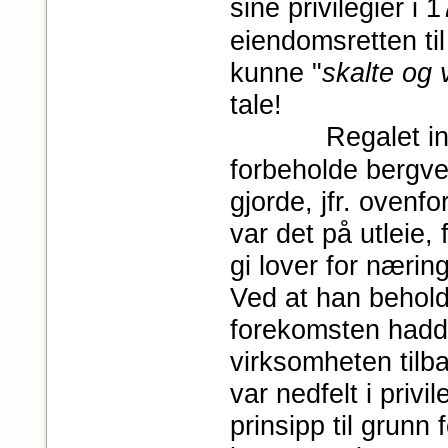
sine privilegier i 
eiendomsretten til
kunne "
skalte og 
tale!
Regalet inneb
forbeholde bergver
gjorde, jfr. ovenf
var det på utleie, 
gi lover for næri
Ved at han behold
forekomsten hadde
virksomheten tilba
var nedfelt i privil
prinsipp til grunn