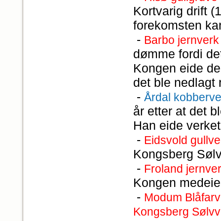
Kortvarig drift 
forekomsten kan
-
Barbo jernverk
dømme fordi det
Kongen eide dere
det ble nedlagt 
-
Årdal kobberve
år etter at det b
Han eide verket 
-
Eidsvold gullve
Kongsberg Sølvve
-
Froland jernve
Kongen medeier
-
Modum Blåfarv
Kongsberg Sølvv