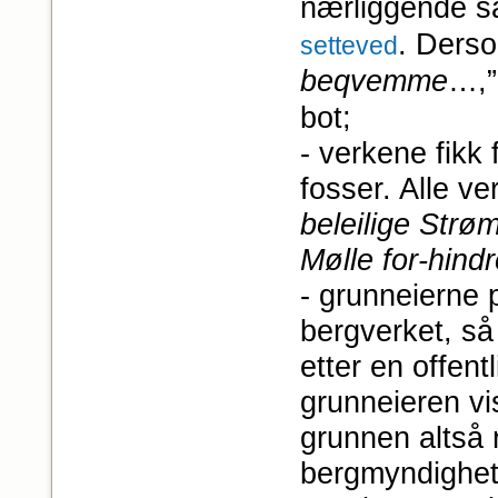
nærliggende sa
. Ders
setteved
beqvemme
…,”
bot;
- verkene fikk 
fosser. Alle v
beleilige Strø
Mølle for-hind
- grunneierne p
bergverket, så
etter en offent
grunneieren vis
grunnen altså 
bergmyndighete