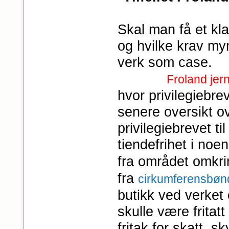
Skal man få et kla
og hvilke krav myn
verk som case.
Froland jer
hvor privilegiebr
senere oversikt ov
privilegiebrevet ti
tiendefrihet i noen
fra området omkri
fra
cirkum­ferensbø
butikk ved verket 
skulle være fritat
fritak for skatt, s