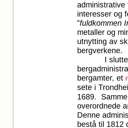
administrative 
interesser og f
”
fuldkommen In
metaller og mi
utnytting av s
bergverkene.
I slutten av
bergadministra
bergamter, et
sete i Trondhe
1689. Samme år
overordnede a
Denne administ
bestå til 1812