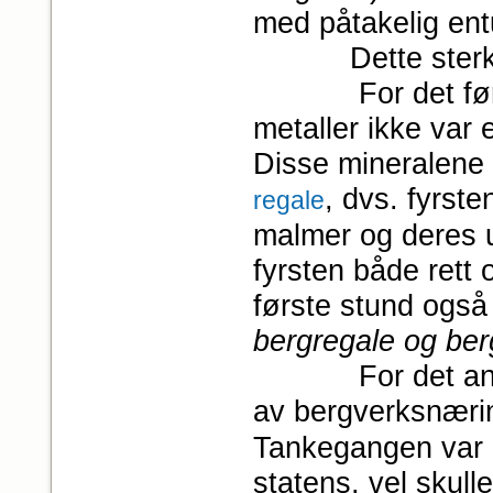
med påtakelig ent
Dette sterke en
For det første 
metaller ikke var 
Disse mineralene 
, dvs. fyrs
regale
malmer og deres 
fyrsten både rett o
første stund også 
bergregale og berg
For det andre f
av bergverksnæri
Tankegangen var d
statens, vel skull