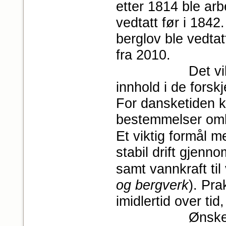
etter 1814 ble ar
vedtatt før i 1842
berglov ble vedtat
fra 2010.
Det vil her før
innhold i de forskj
For dansketiden k
bestemmel­ser om
Et viktig formål 
stabil drift gjenno
samt vannkraft ti
og bergverk
). Pr
imidlertid over tid
Ønskes mer in