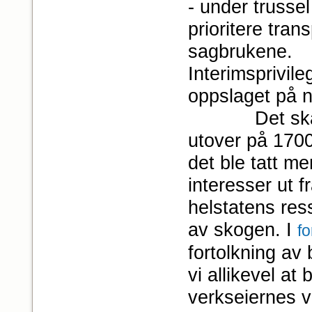
- under trusse
prioritere tran
sagbrukene.
Interimsprivile
oppslaget på n
Det skal her
utover på 1700-
det ble tatt me
interesser ut 
helstatens res
av skogen. I
f
fortolkning av 
vi allikevel a
verkseiernes v