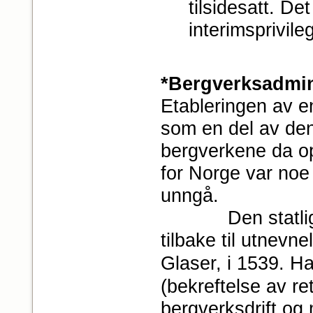
tilsidesatt. De
interimsprivile
*Bergverksadmin
Etableringen av e
som en del av den 
bergverkene da op
for Norge var noe
unngå.
Den statlige be
tilbake til utnevn
Glaser, i 1539. Han
(bekreftelse av ret
bergverksdrift og m