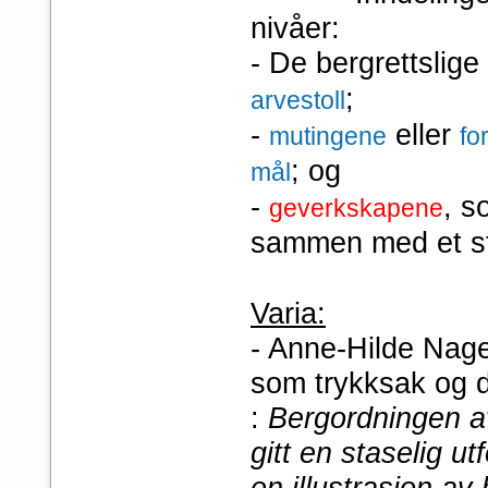
nivåer:
- De bergrettslig
;
arvestoll
-
eller
mutingene
fo
; og
mål
-
, s
geverkskapene
sammen med et stør
Varia:
- Anne-Hilde Nage
som trykksak og 
:
Bergordningen av
gitt en staselig ut