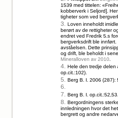
1539 med tittelen: «Fre
kobberverk i Seljord]. Her
tigheter som ved bergver
3.
Loven inneholdt imidl
berørt av de rettigheter 
endret ved Fredrik 5.s fo
bergverksdrift ble innført.
avståelsen. Dette prinsip
og drift, ble beholdt i se
Mineralloven av 2010
.
4.
Hele den tredje delen 
op.cit.:102).
5.
Berg B. I. 2006 (287): 
6.
7.
Berg B. I. op.cit.:52,53
8.
Bergordningens sterke f
innledningen hvor det heter
bergrett og andre nedarv