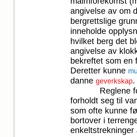
malmforekomst (m
angivelse av om d
bergrettslige gru
inneholde opplysn
hvilket berg det 
angivelse av klokk
bekreftet som en f
Deretter kunne
mu
danne
.
geverkskap
Reglene for ret
forholdt seg til v
som ofte kunne føl
bortover i terreng
enkeltstrekninger 