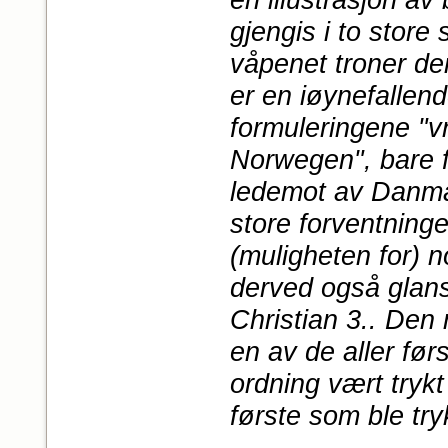
en illustrasjon av
gjengis i to store s
våpenet troner de
er en iøynefallend
formuleringene "
Norwegen", bare f
ledemot av Danma
store forventninger
(muligheten for) n
derved også glan
Christian 3.. Den
en av de aller før
ordning vært tryk
første som ble try