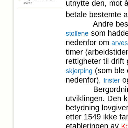
utnytte den, mot å
Boken
betale bestemte av
Andre bestemmel
som hadde e
stollene
nedenfor om
arvest
timer (arbeidstiden
rettigheter til dri
(som ble e
skjerping
nedenfor),
o
frister
Bergordningen 
utviklingen. Den k
betydning lovgiver
etter 1549 ikke fa
etableringen av
Ko