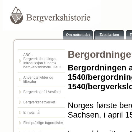
Om nettstedet
Tabellarium
T
Bergordninge
ABC.
Bergverksfortellinger.
Introduksjon til norsk
Bergordningen a
bergverkshistorie. Del 2.
1540/bergordnin
Anvendte kilder og
litteratur
1540/bergverksl
Bergverksdrift i Vestfold
Bergverksnettverket
Norges første berg
Sachsen, i april 1
Enhetsmål
Flerspråklige fagordlister