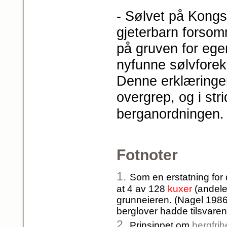
- Sølvet på Kongs
gjeterbarn forsomm
på gruven for egen 
nyfunne sølvforeko
Denne erklæringen 
overgrep, og i st
berganordningen.
Fotnoter
1.
Som en erstatning for
at 4 av 128
kuxer
(andele
grunneieren. (Nagel 1986
berglover hadde tilsvare
2.
Prinsippet om
bergfrih