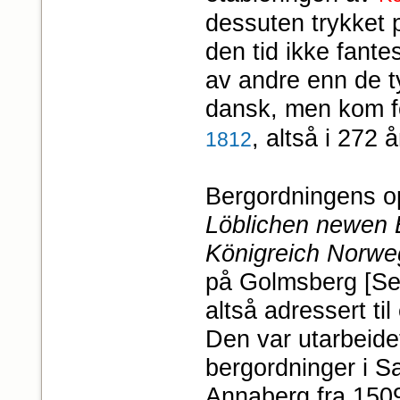
dessuten trykket p
den tid ikke fante
av andre enn de ty
dansk, men kom for
, altså i 272 
1812
Bergordningens op
Löblichen newen 
Königreich Norw
på Golmsberg [Sel
altså adressert til
Den var utarbeid
bergordninger i S
Annaberg fra 150