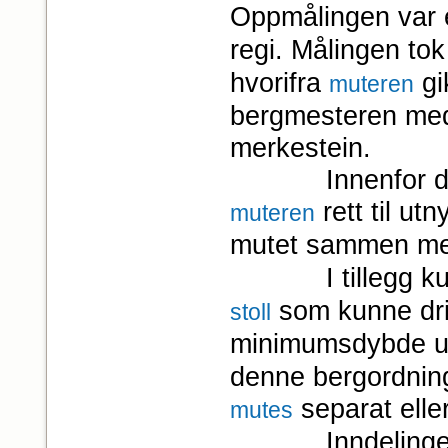
Oppmålingen var 
regi. Målingen to
hvorifra
gi
muteren
bergmesteren med
mer­kestein.
Innenfor det til
rett til ut
muteren
mutet sammen me
I tillegg kunne 
som kunne driv
stoll
minimumsdybde un
denne bergordninge
separat ell
mutes
Inndelingen av 