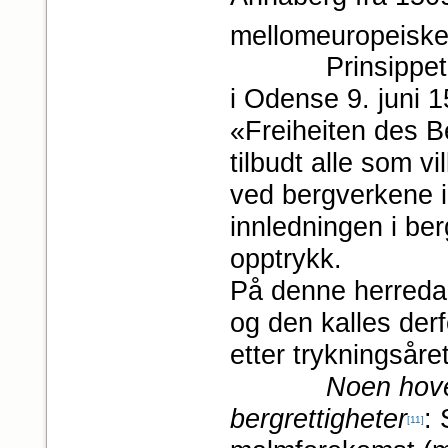
mellomeuropeiske
Prinsippet om b
i Odense 9. juni 1
«Freiheiten des 
tilbudt alle som v
ved bergverkene 
innledningen i be
opptrykk.
På denne herreda
og den kalles der
etter trykningsåre
Noen hove
bergrettigheter
:
[11]