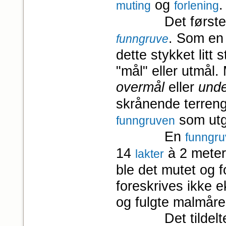
og
.
muting
forlening
Det første f
. Som en 
funngruve
dette styk­ket lit
"mål" eller utmål.
overmål
eller
und
skrånende terren
som utg
funngruven
En
funngr
14
à 2 meter
lakter
ble det mutet og 
foreskrives ikke e
og fulgte malmåre
Det tildelte om