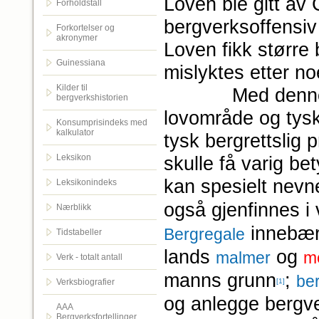
Loven ble gitt av 
Forholdstall
bergverksoffensiv
Forkortelser og
akronymer
Loven fikk større
Guinessiana
mislyktes etter no
Kilder til
Med denne bergo
bergverkshistorien
lovområde og tysk
Konsumprisindeks med
kalkulator
tysk bergrettslig 
Leksikon
skulle få varig be
kan spesielt nev
Leksikonindeks
også gjenfinnes i 
Nærblikk
innebærer
Bergregale
Tidstabeller
lands
og
malmer
me
Verk - totalt antall
manns grunn
;
ber
[1]
Verksbiografier
og anlegge bergver
AAA
Bergverksfortellinger.