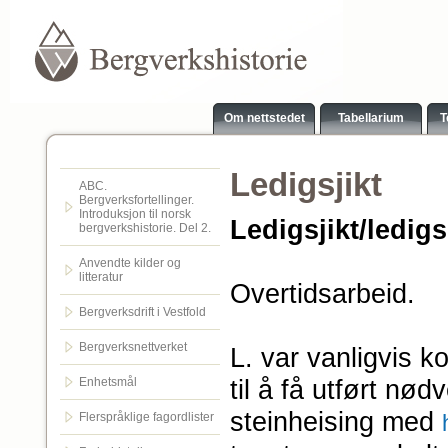
Om nettstedet
Tabellarium
T
Ledigsjikt
ABC.
Bergverksfortellinger.
Introduksjon til norsk
Ledigsjikt/ledigs
bergverkshistorie. Del 2.
Anvendte kilder og
litteratur
Overtidsarbeid.
Bergverksdrift i Vestfold
Bergverksnettverket
L. var vanligvis k
til å få utført nø
Enhetsmål
steinheising med
Flerspråklige fagordlister