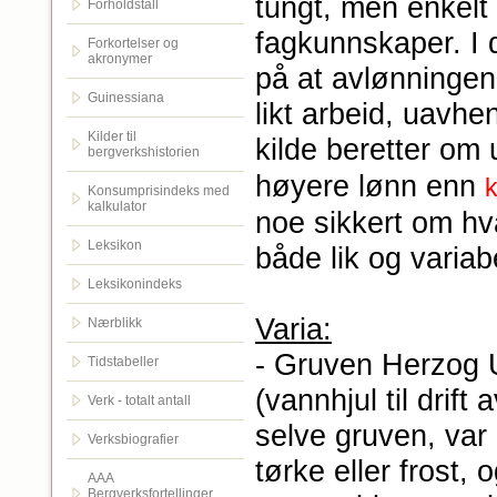
tungt, men enkelt
Forholdstall
fagkunnskaper. I d
Forkortelser og
akronymer
på at avlønningen 
Guinessiana
likt arbeid, uavh
Kilder til
kilde beretter om 
bergverkshistorien
høyere lønn enn
Konsumprisindeks med
kalkulator
noe sikkert om hv
Leksikon
både lik og variab
Leksikonindeks
Varia:
Nærblikk
- Gruven Herzog U
Tidstabeller
(vannhjul til drif
Verk - totalt antall
selve gruven, var
Verksbiografier
tørke eller frost,
AAA
Bergverksfortellinger.