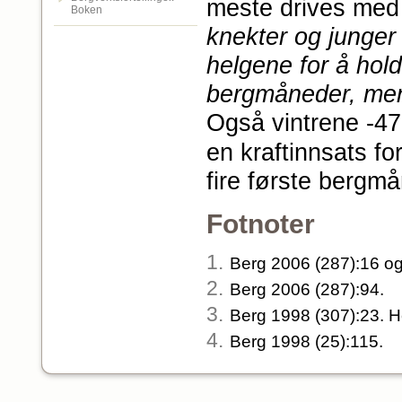
meste drives me
Boken
knekter og junger
helgene for å hold
bergmåneder, men
Også vintrene -4
en kraftinnsats f
fire første bergm
Fotnoter
1.
Berg 2006 (287):16 og
2.
Berg 2006 (287):94.
3.
Berg 1998 (307):23. He
4.
Berg 1998 (25):115.