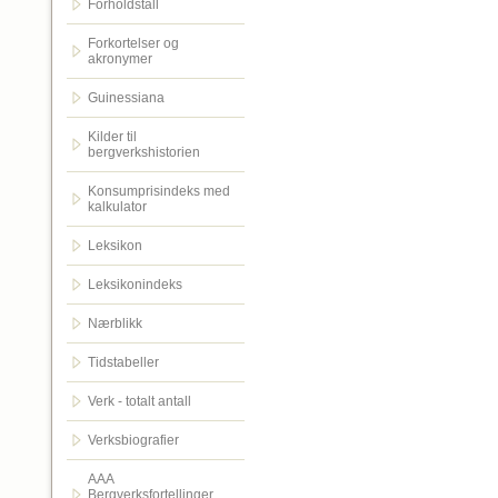
Forholdstall
Forkortelser og
akronymer
Guinessiana
Kilder til
bergverkshistorien
Konsumprisindeks med
kalkulator
Leksikon
Leksikonindeks
Nærblikk
Tidstabeller
Verk - totalt antall
Verksbiografier
AAA
Bergverksfortellinger.