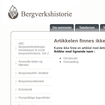
Om nettstedet
Tabellarium
T
Artikkelen finnes ikk
ABC.
Bergverksfortellinger.
Kunne ikke finne en artikkel med det
Introduksjon til norsk
Artikler med lignende navn :
bergverkshistorie. Del 2.
Ovnsbrudd
Anvendte kilder og
Ovnsrøsting
litteratur
Bergverksdrift i Vestfold
Bergverksnettverket
Enhetsmål
Flerspråklige fagordlister