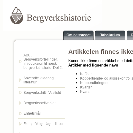
Om nettstedet
Tabellarium
T
Artikkelen finnes ikk
ABC.
Bergverksfortellinger.
Kunne ikke finne en artikkel med det
Introduksjon til norsk
Artikler med lignende navn :
bergverkshistorie. Del 2.
Kaffeort
Anvendte kilder og
Kobbertiende- og aksisekontroll
litteratur
Kobberutbringende
Kvarter
Kvarts
Bergverksdrift i Vestfold
Bergverksnettverket
Enhetsmål
Flerspråklige fagordlister