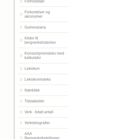
Forholdstall
Forkortelser og
akronymer
Guinessiana
Kilder til
bergverkshistorien
Konsumprisindeks med
kalkulator
Leksikon
Leksikonindeks
Nærblikk
Tidstabeller
Verk - totalt antall
Verksbiografier
AAA
Bergverksfortellinger.