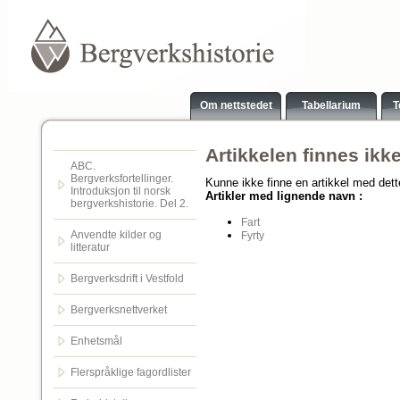
Om nettstedet
Tabellarium
T
Artikkelen finnes ikk
ABC.
Bergverksfortellinger.
Kunne ikke finne en artikkel med det
Introduksjon til norsk
Artikler med lignende navn :
bergverkshistorie. Del 2.
Fart
Anvendte kilder og
Fyrty
litteratur
Bergverksdrift i Vestfold
Bergverksnettverket
Enhetsmål
Flerspråklige fagordlister