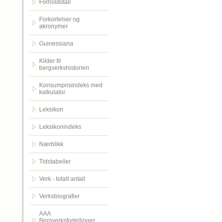
Forholdstall
Forkortelser og
akronymer
Guinessiana
Kilder til
bergverkshistorien
Konsumprisindeks med
kalkulator
Leksikon
Leksikonindeks
Nærblikk
Tidstabeller
Verk - totalt antall
Verksbiografier
AAA
Bergverksfortellinger.