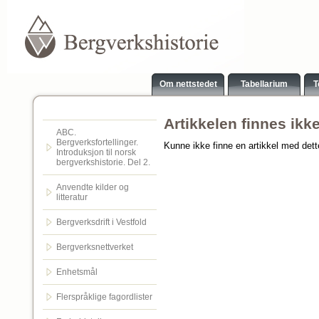
Om nettstedet
Tabellarium
T
Artikkelen finnes ikk
ABC.
Bergverksfortellinger.
Kunne ikke finne en artikkel med det
Introduksjon til norsk
bergverkshistorie. Del 2.
Anvendte kilder og
litteratur
Bergverksdrift i Vestfold
Bergverksnettverket
Enhetsmål
Flerspråklige fagordlister