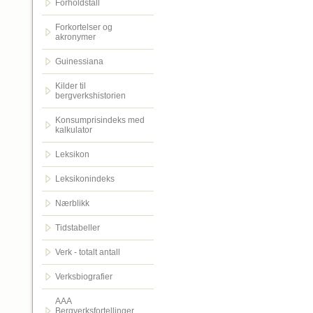
Forholdstall
Forkortelser og
akronymer
Guinessiana
Kilder til
bergverkshistorien
Konsumprisindeks med
kalkulator
Leksikon
Leksikonindeks
Nærblikk
Tidstabeller
Verk - totalt antall
Verksbiografier
AAA
Bergverksfortellinger.