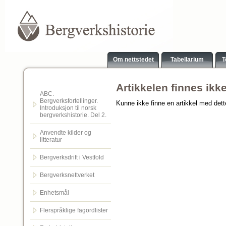
Om nettstedet
Tabellarium
T
Artikkelen finnes ikk
ABC.
Bergverksfortellinger.
Kunne ikke finne en artikkel med det
Introduksjon til norsk
bergverkshistorie. Del 2.
Anvendte kilder og
litteratur
Bergverksdrift i Vestfold
Bergverksnettverket
Enhetsmål
Flerspråklige fagordlister