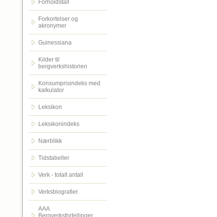
Forholdstall
Forkortelser og
akronymer
Guinessiana
Kilder til
bergverkshistorien
Konsumprisindeks med
kalkulator
Leksikon
Leksikonindeks
Nærblikk
Tidstabeller
Verk - totalt antall
Verksbiografier
AAA
Bergverksfortellinger.