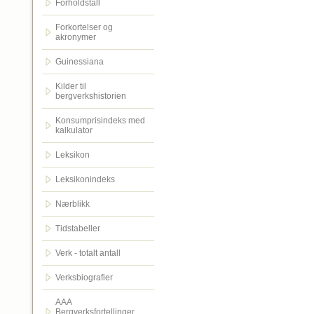
Forholdstall
Forkortelser og
akronymer
Guinessiana
Kilder til
bergverkshistorien
Konsumprisindeks med
kalkulator
Leksikon
Leksikonindeks
Nærblikk
Tidstabeller
Verk - totalt antall
Verksbiografier
AAA
Bergverksfortellinger.