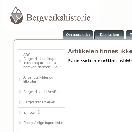
Om nettstedet
Tabellarium
T
Artikkelen finnes ikk
ABC.
Bergverksfortellinger.
Kunne ikke finne en artikkel med det
Introduksjon til norsk
bergverkshistorie. Del 2.
Anvendte kilder og
litteratur
Bergverksdrift i Vestfold
Bergverksnettverket
Enhetsmål
Flerspråklige fagordlister