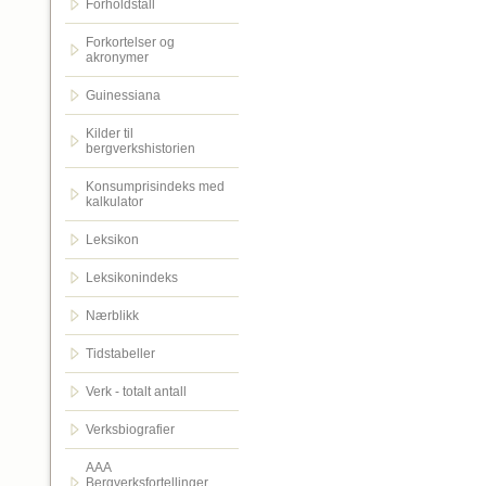
Forholdstall
Forkortelser og
akronymer
Guinessiana
Kilder til
bergverkshistorien
Konsumprisindeks med
kalkulator
Leksikon
Leksikonindeks
Nærblikk
Tidstabeller
Verk - totalt antall
Verksbiografier
AAA
Bergverksfortellinger.