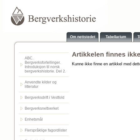
Om nettstedet
Tabellarium
T
Artikkelen finnes ikk
ABC.
Bergverksfortellinger.
Kunne ikke finne en artikkel med det
Introduksjon til norsk
bergverkshistorie. Del 2.
Anvendte kilder og
litteratur
Bergverksdrift i Vestfold
Bergverksnettverket
Enhetsmål
Flerspråklige fagordlister