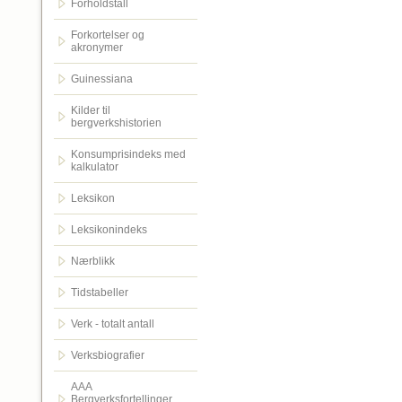
Forholdstall
Forkortelser og
akronymer
Guinessiana
Kilder til
bergverkshistorien
Konsumprisindeks med
kalkulator
Leksikon
Leksikonindeks
Nærblikk
Tidstabeller
Verk - totalt antall
Verksbiografier
AAA
Bergverksfortellinger.