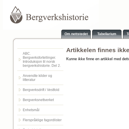
Om nettstedet
Tabellarium
T
Artikkelen finnes ikk
ABC.
Bergverksfortellinger.
Kunne ikke finne en artikkel med det
Introduksjon til norsk
bergverkshistorie. Del 2.
Anvendte kilder og
litteratur
Bergverksdrift i Vestfold
Bergverksnettverket
Enhetsmål
Flerspråklige fagordlister