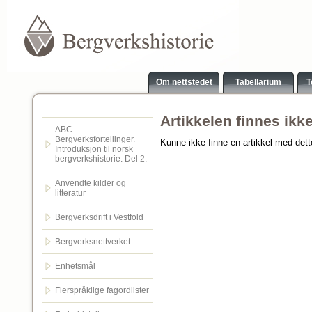
Om nettstedet
Tabellarium
T
Artikkelen finnes ikk
ABC.
Bergverksfortellinger.
Kunne ikke finne en artikkel med det
Introduksjon til norsk
bergverkshistorie. Del 2.
Anvendte kilder og
litteratur
Bergverksdrift i Vestfold
Bergverksnettverket
Enhetsmål
Flerspråklige fagordlister