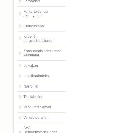
Forholdstall
Forkortelser og
akronymer
Guinessiana
Kilder til
bergverkshistorien
Konsumprisindeks med
kalkulator
Leksikon
Leksikonindeks
Nærblikk
Tidstabeller
Verk - totalt antall
Verksbiografier
AAA
Bergverksfortellinger.