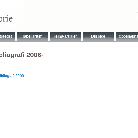
tstedet
Tabellarium
Tema-artikler
Din side
Oppslagst
liografi 2006-
bliografi 2006-