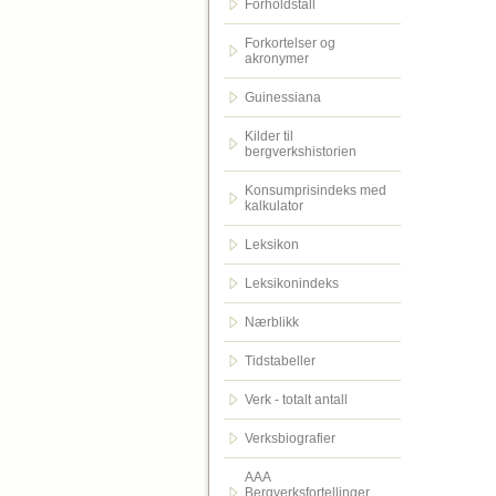
Forholdstall
Forkortelser og
akronymer
Guinessiana
Kilder til
bergverkshistorien
Konsumprisindeks med
kalkulator
Leksikon
Leksikonindeks
Nærblikk
Tidstabeller
Verk - totalt antall
Verksbiografier
AAA
Bergverksfortellinger.