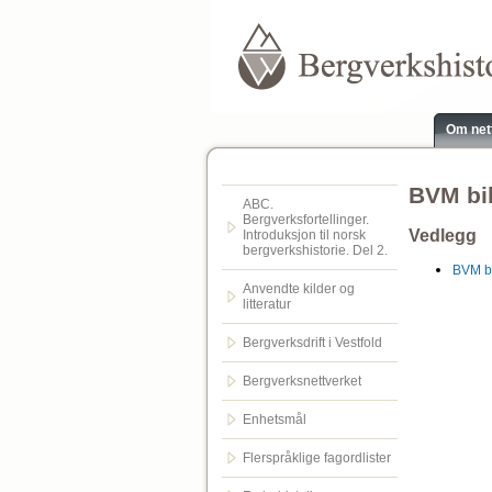
Om net
BVM bib
ABC.
Bergverksfortellinger.
Vedlegg
Introduksjon til norsk
bergverkshistorie. Del 2.
BVM bi
Anvendte kilder og
litteratur
Bergverksdrift i Vestfold
Bergverksnettverket
Enhetsmål
Flerspråklige fagordlister