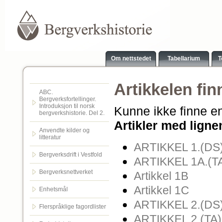
Om nettstedet
Tabellarium
T
Artikkelen fin
ABC.
Bergverksfortellinger.
Introduksjon til norsk
Kunne ikke finne en
bergverkshistorie. Del 2.
Artikler med ligne
Anvendte kilder og
litteratur
ARTIKKEL 1.(DS)
Bergverksdrift i Vestfold
ARTIKKEL 1A.(TA
Bergverksnettverket
Artikkel 1B
Artikkel 1C
Enhetsmål
ARTIKKEL 2.(DS).
Flerspråklige fagordlister
ARTIKKEL 2.(TA).