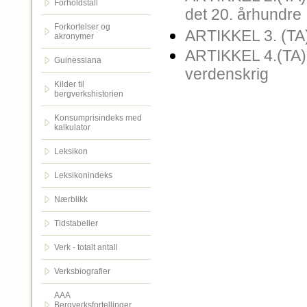
Forholdstall
det 20. århundre
Forkortelser og
ARTIKKEL 3. (TA
akronymer
ARTIKKEL 4.(TA).
Guinessiana
verdenskrig
Kilder til
bergverkshistorien
Konsumprisindeks med
kalkulator
Leksikon
Leksikonindeks
Nærblikk
Tidstabeller
Verk - totalt antall
Verksbiografier
AAA
Bergverksfortellinger.